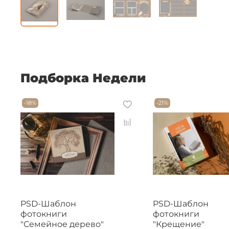
Подборка Недели
-18%
-21%
PSD-Шаблон
PSD-Шаблон
фотокниги
фотокниги
"Семейное дерево"
"Крещение"