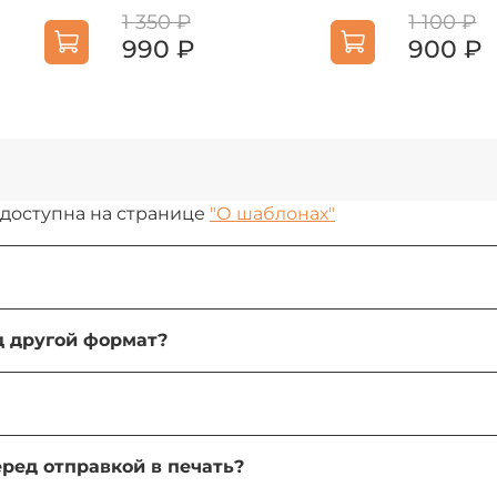
1 350 ₽
1 100 ₽
990 ₽
900 ₽
 доступна на странице
"О шаблонах"
 При желании их можно изменить, передвинуть или у
од другой формат?
под свою задачу и использователь элементы для соз
иве шаблона 2) Двойным нажатием откройте файл шриф
ред отправкой в печать?