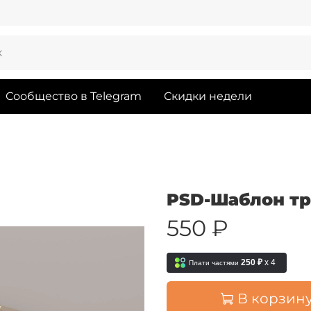
Сообщество в Telegram
Скидки недели
PSD-Шаблон тр
550 ₽
250 ₽
x 4
Плати частями
В корзин