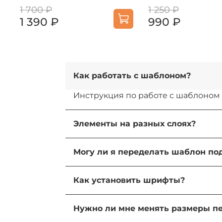
1 700 ₽
1 250 ₽
1 390 ₽
990 ₽
Как работать с шаблоном?
Инструкция по работе с шаблоном
Элементы на разных слоях?
Да, все элементы на разных слоях.
Могу ли я переделать шаблон п
Да, вы можете переделать шаблон 
Как установить шрифты?
1) Зайдите в папку "Fonts" в арх
Нужно ли мне менять размеры пе
"Установить"