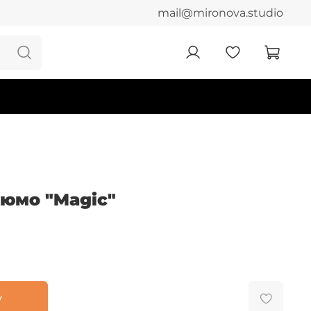
mail@mironova.studio
юмо "Magic"
у