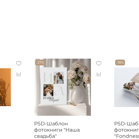
-27%
-18%
PSD-Шаблон
PSD-Шаб
фотокниги "Наша
фотокни
свадьба"
"Fondnes