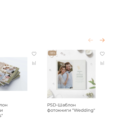
-18%
лон
PSD-Шаблон
ги
фотокниги "Wedding"
ф
s"