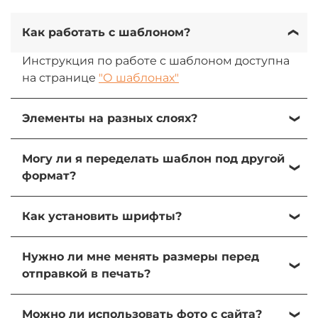
Как работать с шаблоном?
Инструкция по работе с шаблоном доступна
на странице
"О шаблонах"
Элементы на разных слоях?
Да, все элементы на разных слоях. При
Могу ли я переделать шаблон под другой
желании их можно изменить, передвинуть
формат?
или удалить.
Да, вы можете переделать шаблон под свою
Как установить шрифты?
задачу и использователь элементы для
создания других форматов.
1) Зайдите в папку "Fonts" в архиве шаблона
Нужно ли мне менять размеры перед
2) Двойным нажатием откройте файл шрифта
отправкой в печать?
3) В появившемся окно нажмите
"Установить"
Да, так как размер требуемого макета
Можно ли использовать фото с сайта?