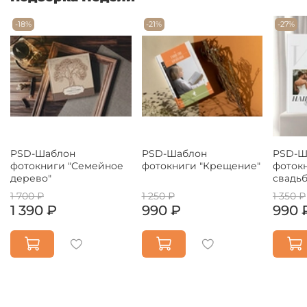
-18%
-21%
-27%
PSD-Шаблон
PSD-Шаблон
PSD-Ш
фотокниги "Семейное
фотокниги "Крещение"
фоток
дерево"
свадьб
1 700 ₽
1 250 ₽
1 350 ₽
1 390 ₽
990 ₽
990 