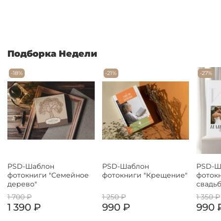
Подборка Недели
-18%
-21%
-27%
PSD-Шаблон
PSD-Шаблон
PSD-Ш
фотокниги "Семейное
фотокниги "Крещение"
фоток
дерево"
свадьб
1 700 ₽
1 250 ₽
1 350 ₽
1 390 ₽
990 ₽
990 