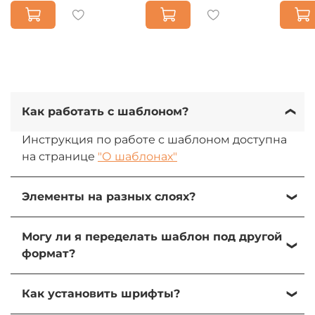
Как работать с шаблоном?
Инструкция по работе с шаблоном доступна
на странице
"О шаблонах"
Элементы на разных слоях?
Да, все элементы на разных слоях. При
Могу ли я переделать шаблон под другой
желании их можно изменить, передвинуть
формат?
или удалить.
Да, вы можете переделать шаблон под свою
Как установить шрифты?
задачу и использователь элементы для