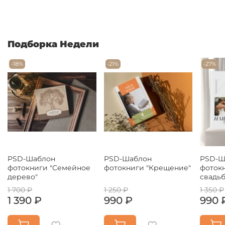
Подборка Недели
-18%
-21%
-27%
PSD-Шаблон
PSD-Шаблон
PSD-Ш
фотокниги "Семейное
фотокниги "Крещение"
фоток
дерево"
свадьб
1 700 ₽
1 250 ₽
1 350 ₽
1 390 ₽
990 ₽
990 