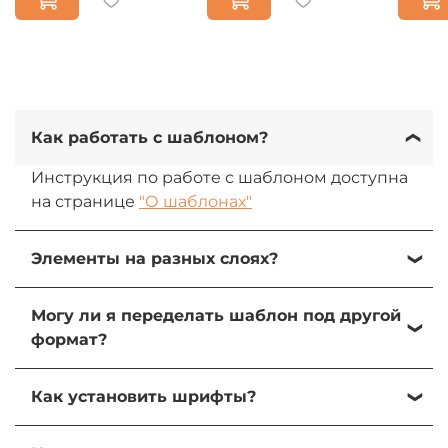
Как работать с шаблоном?
Инструкция по работе с шаблоном доступна
на странице
"О шаблонах"
Элементы на разных слоях?
Да, все элементы на разных слоях. При
Могу ли я переделать шаблон под другой
желании их можно изменить, передвинуть
формат?
или удалить.
Да, вы можете переделать шаблон под свою
Как установить шрифты?
задачу и использователь элементы для
создания других форматов.
1) Зайдите в папку "Fonts" в архиве шаблона