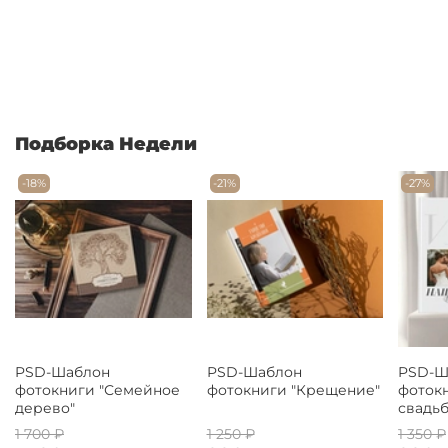
Подборка Недели
-18%
-21%
-27%
PSD-Шаблон
PSD-Шаблон
PSD-Ш
фотокниги "Семейное
фотокниги "Крещение"
фоток
дерево"
свадьб
1 700 ₽
1 250 ₽
1 350 ₽