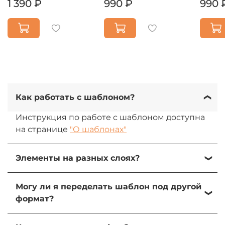
1 390 ₽
990 ₽
990 
Как работать с шаблоном?
Инструкция по работе с шаблоном доступна
на странице
"О шаблонах"
Элементы на разных слоях?
Да, все элементы на разных слоях. При
Могу ли я переделать шаблон под другой
желании их можно изменить, передвинуть
формат?
или удалить.
Да, вы можете переделать шаблон под свою