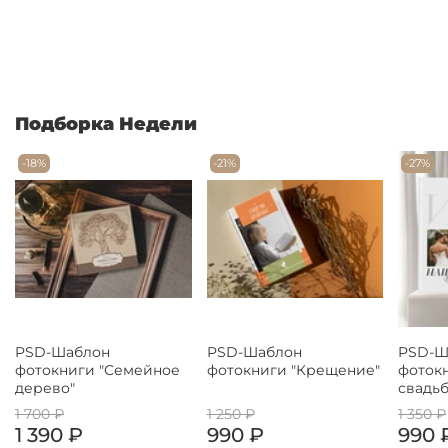
Подборка Недели
-18%
-21%
-27%
PSD-Шаблон
PSD-Шаблон
PSD-Ш
фотокниги "Семейное
фотокниги "Крещение"
фоток
дерево"
свадьб
1 700 ₽
1 250 ₽
1 350 ₽
1 390 ₽
990 ₽
990 