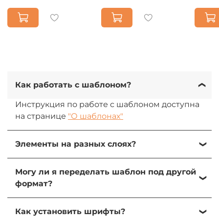
Как работать с шаблоном?
Инструкция по работе с шаблоном доступна
на странице
"О шаблонах"
Элементы на разных слоях?
Да, все элементы на разных слоях. При
Могу ли я переделать шаблон под другой
желании их можно изменить, передвинуть
формат?
или удалить.
Да, вы можете переделать шаблон под свою
Как установить шрифты?
задачу и использователь элементы для