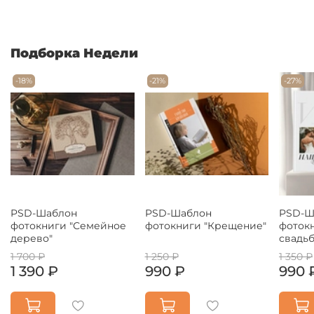
Подборка Недели
-18%
-21%
-27%
PSD-Шаблон
PSD-Шаблон
PSD-Ш
фотокниги "Семейное
фотокниги "Крещение"
фоток
дерево"
свадьб
1 700 ₽
1 250 ₽
1 350 ₽
1 390 ₽
990 ₽
990 