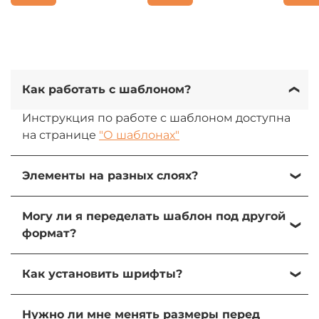
Как работать с шаблоном?
Инструкция по работе с шаблоном доступна
на странице
"О шаблонах"
Элементы на разных слоях?
Да, все элементы на разных слоях. При
Могу ли я переделать шаблон под другой
желании их можно изменить, передвинуть
формат?
или удалить.
Да, вы можете переделать шаблон под свою
Как установить шрифты?
задачу и использователь элементы для
создания других форматов.
1) Зайдите в папку "Fonts" в архиве шаблона
Нужно ли мне менять размеры перед