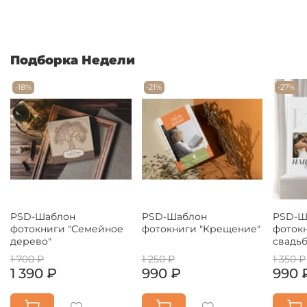
Подборка Недели
-18%
-21%
-27%
PSD-Шаблон
PSD-Шаблон
PSD-Ш
фотокниги "Семейное
фотокниги "Крещение"
фоток
дерево"
свадьб
1 700 ₽
1 250 ₽
1 350 ₽
1 390 ₽
990 ₽
990 