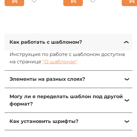
Как работать с шаблоном?
Инструкция по работе с шаблоном доступна
на странице
"О шаблонах"
Элементы на разных слоях?
Да, все элементы на разных слоях. При
Могу ли я переделать шаблон под другой
желании их можно изменить, передвинуть
формат?
или удалить.
Да, вы можете переделать шаблон под свою
Как установить шрифты?
задачу и использователь элементы для
создания других форматов.
1) Зайдите в папку "Fonts" в архиве шаблона