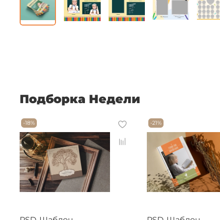
Подборка Недели
-18%
-21%
PSD-Шаблон
PSD-Шаблон