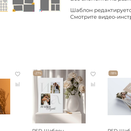
Шаблон редактируетс
Смотрите видео-инст
-27%
-18%
PSD-Шаблон
PSD-Шаб