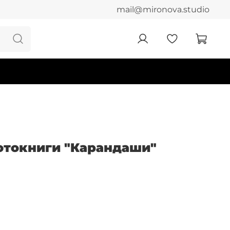
mail@mironova.studio
отокниги "Карандаши"