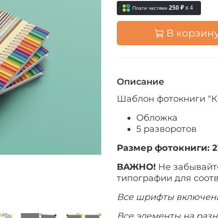
250 ₽
x 4
Плати частями
В корзин
Описание
Шаблон фотокниги "
Обложка
5 разворотов
Размер фотокниги:
2
ВАЖНО!
Не забывайт
типографии для соот
Все шрифты включен
Все элементы на разн