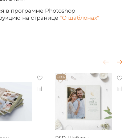
я в программе Photoshop
рукцию на странице
"О шаблонах"
-18%
лон
PSD-Шаблон