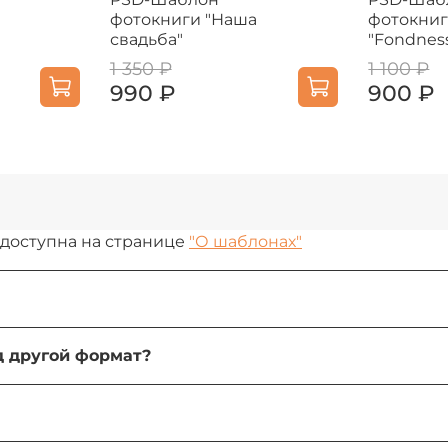
фотокниги "Наша
фотокни
свадьба"
"Fondnes
1 350 ₽
1 100 ₽
990 ₽
900 ₽
 доступна на странице
"О шаблонах"
 При желании их можно изменить, передвинуть или у
од другой формат?
под свою задачу и использователь элементы для соз