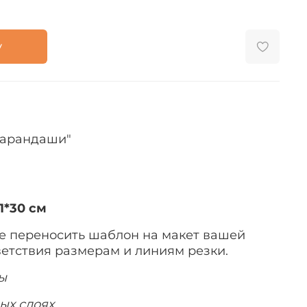
у
Карандаши"
1*30 см
е переносить шаблон на макет вашей
ветствия размерам и линиям резки.
ы
ых слоях