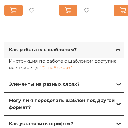
Как работать с шаблоном?
Инструкция по работе с шаблоном доступна
на странице
"О шаблонах"
Элементы на разных слоях?
Да, все элементы на разных слоях. При
Могу ли я переделать шаблон под другой
желании их можно изменить, передвинуть
формат?
или удалить.
Да, вы можете переделать шаблон под свою
Как установить шрифты?
задачу и использователь элементы для