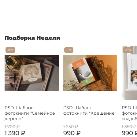
Подборка Недели
-18%
-21%
-27%
PSD-Шаблон
PSD-Шаблон
PSD-Ш
фотокниги "Семейное
фотокниги "Крещение"
фоток
дерево"
свадьб
1 700 ₽
1 250 ₽
1 350 ₽
1 390 ₽
990 ₽
990 