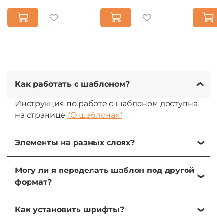
Как работать с шаблоном?
Инструкция по работе с шаблоном доступна
на странице
"О шаблонах"
Элементы на разных слоях?
Да, все элементы на разных слоях. При
Могу ли я переделать шаблон под другой
желании их можно изменить, передвинуть
формат?
или удалить.
Да, вы можете переделать шаблон под свою
Как установить шрифты?
задачу и использователь элементы для