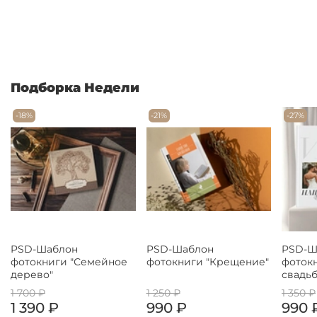
Подборка Недели
-18%
-21%
-27%
PSD-Шаблон
PSD-Шаблон
PSD-Ш
фотокниги "Семейное
фотокниги "Крещение"
фоток
дерево"
свадьб
1 700 ₽
1 250 ₽
1 350 ₽
1 390 ₽
990 ₽
990 