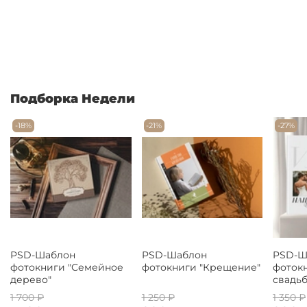
Подборка Недели
-18%
-21%
-27%
PSD-Шаблон
PSD-Шаблон
PSD-Ш
фотокниги "Семейное
фотокниги "Крещение"
фоток
дерево"
свадьб
1 700 ₽
1 250 ₽
1 350 ₽