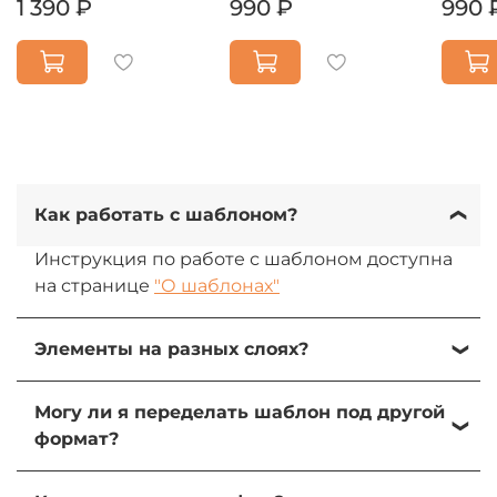
1 390 ₽
990 ₽
990 
Как работать с шаблоном?
Инструкция по работе с шаблоном доступна
на странице
"О шаблонах"
Элементы на разных слоях?
Да, все элементы на разных слоях. При
Могу ли я переделать шаблон под другой
желании их можно изменить, передвинуть
формат?
или удалить.
Да, вы можете переделать шаблон под свою